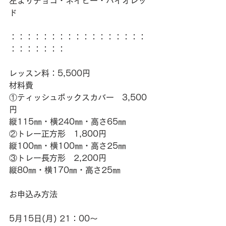
左よりチョコ・ネイビー・バイオレッ
ド
：：：：：：：：：：：：：：：：：
：：：：：：：
レッスン料：5,500円
材料費
①ティッシュボックスカバー　3,500
円
縦115㎜・横240㎜・高さ65㎜
②トレー正方形　1,800円
縦100㎜・横100㎜・高さ25㎜
③トレー長方形　2,200円
縦80㎜・横170㎜・高さ25㎜
お申込み方法
5月15日(月) 21：00～