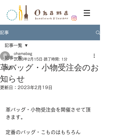
記事
記事一覧
ohamabag
記事一覧
2023年2月15日
読了時間: 1分
革バッグ・小物受注会のお
挨拶
知らせ
更新日：
2023年2月19日
革バッグ・小物受注会を開催させて頂
きます。
定番のバッグ・こものはもちろん